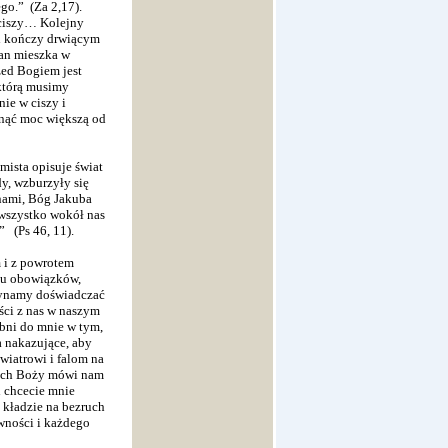
go.” (Za 2,17).
 ciszy… Kolejny
 i kończy drwiącym
Pan mieszka w
zed Bogiem jest
którą musimy
ie w ciszy i
nąć moc większą od
mista opisuje świat
dy, wzburzyły się
 nami, Bóg Jakuba
 wszystko wokół nas
” (Ps 46, 11).
 i z powrotem
lu obowiązków,
czynamy doświadczać
ści z nas w naszym
bni do mnie w tym,
a nakazujące, aby
 wiatrowi i falom na
Duch Boży mówi nam
i chcecie mnie
 kładzie na bezruch
ywności i każdego