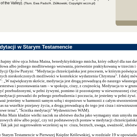
of the Valley).
(Tłum. Ewa Pado/A. Ziółkowski, Copyright wccm.pl)
dytacji w Starym Testamencie
hajmy słów ojca Johna Maina, benedyktyńskiego mnicha, który odkrył dla nas da
łowa albo jednego modlitewnego wezwania, pierwotnie praktykowaną w trzecim i
adycji Ojców Pustyni: “Medytacja chrześcijańska jest procesem, w którym poświęca
ych nieskończonych możliwości w kontekście wydarzenia Chrystusa”. I dalej mów
”: „W największym skrócie, medytacja jest drogą prowadzącą do naszego własnego
stestwa i pozostawania tam – w spokoju, ciszy, z czujnością. Medytacja to w grunc
być przebudzonymi, w pełni żywymi, pomimo iż pozostajemy w niewzruszonej ciszy
medytacji prowadzi do pełnego przebudzenia i poczucia, że jesteśmy w pełni żywi
eważ jesteśmy w harmonii samym sobą i stopniowo w harmonii z całym stworzenie
as na wszelkie przejawy życia, a drogą prowadzącą do tego jest cisza i niewzruszo
sowe teraz", "Ścieżka medytacji" Wydawnictwo WAM).
John Main kładzie wielki nacisk na ubóstwo ducha jako wymagany stan umysłu m
czowych słów albo pojęć, czy też podstawowych postaw w medytacji chrześcijańsk
 Tak jak już sugerowałem wcześniej są to: cisza, bezruch, uwaga, uważność, ubóst
 Starym Testamencie w Pierwszej Księdze Królewskiej, w rozdziale 19 w opowiada