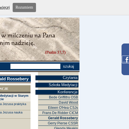
więcej
Rozumiem
Czytania
ald Rossebery
Szkoła Medytacji
Konferencje
Medytacji w Starym
Bede Griffiths OSB
cie
David Wood
a Jezusa praktyka
Eileen O'Hea CSJs
 a Jezusa nauka
Frans De Ridder CICM
Gerald Rossebery
Gerry Pierse CSSR
Glenda Meakin