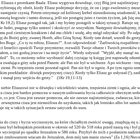
Eliasza z prorokami Baala: Eliasz wygrywa dowodząc, czyj Bóg jest najsilniejszy 
zybierają zły obrót, kiedy Eliasz podejmuje decyzję, że on i jego zwolennicy mus
 następnie czynią. Potem otrzymuje od królowej Izebel nieuniknioną wiadomość, 
prawią bogowie i tamto dorzucą, jeśli nie postąpię jutro z twoim życiem, jak [się st
Kr 19,2). Eliasz postąpił tak, jak i my byśmy postąpili w takiej sytuacji. Ratuje si
ie Judei, pragnąc tylko umrzeć i skończyć ze wszystkim. Następnie dowiadujemy, ż
mu pod cienistym krzakiem i dał mu chleb i wodę, aby mógł odzyskać siły. Po od
ę do Bożej góry, zwanej Horeb, albo Górą Synaj. Kiedy tam dotarł, wszedł do groty
os Boga: „Co ty tu robisz, Eliaszu?”. A on odpowiedział: “Żarliwością rozpaliłem 
 Izraelici opuścili Twoje przymierze, rozwalili Twoje ołtarze i Twoich proroków z
tałem, a oni godzą jeszcze i na moje życie”. Wtedy usłyszał: '’Wyjdź, aby stanąć n
dził”. To, co możemy sobie wyobrazić dalej czytając tę księgę jest naprawdę zdum
zwalająca góry szła przed Panem: ale Pan nie był w wichurze. A po wichurze - trzę
u ziemi. Po trzęsieniu ziemi powstał ogień: Pan nie był w ogniu. A po tym ogniu s
im przekładzie: dźwięk przejrzystej ciszy). Kiedy tylko Eliasz go usłyszał (!), za
i stanął przy wejściu do groty.” (1Kr 19,11-13)
siebie Eliaszowi nie w dźwięku i wściekłości wiatru, trzęsienia ziemi i ognia, ale 
ca cisza jest bardzo pomocna w naszym usiłowaniu bycia całkowicie obecnym wo
, co jest. Cisza jest zawsze pomocna, ale nie zawsze najistotniejsza, zwłaszcza, ki
 zewnętrzna cisza jest niemożliwa do uzyskania, takich jak lotnisko albo lot samo
e się w takich sytuacjach zestaw zatyczek do uszu.
a do ciszy i bycia wyciszonym, na które chciałbym zwrócić uwagę, znajdują się u 
asz był hebrajskim prorokiem w okresie od 520 do 518 roku przed naszą erą i był 
o wycierpiał po upadku Jeruzalem w 586 roku. Przybył do nich z posłaniem nadziei
ze zmiłowaniem wracam do Jeruzalem, dom mój tam stanie znowu” (Za 1,16) Nieco