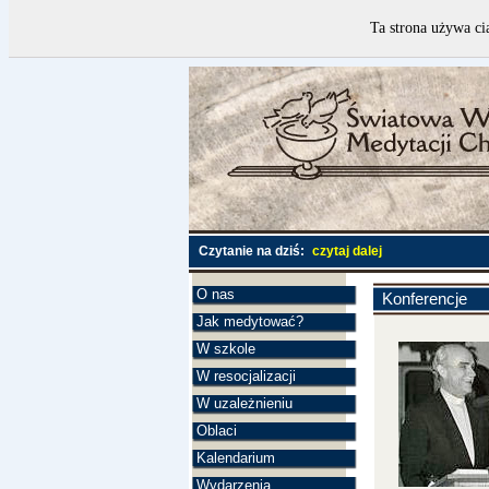
Ta strona używa ci
Czytanie na dziś:
czytaj dalej
O nas
Konferencje
Jak medytować?
W szkole
W resocjalizacji
W uzależnieniu
Oblaci
Kalendarium
Wydarzenia