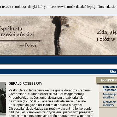
asteczek (cookies), dzięki którym nasz serwis może działać lepiej.
Dowiedz się 
Ger
GERALD ROSEBERRY
Korzenie 
Testamen
Pastor Gerald Roseberry kieruje grupą doradczą Centrum
Cornerstone, ekumenicznej filii WCCM w aglomeracji
Medytacja 
Phoenix/Arizona.
Jest emerytowanym prezbiteriańskim
modlitwy
pastorem (1957-1987), obecnie udziela się w Kościele
Medytacja
Episkopalnym gdzie od 1998 roku naucza Medytacji
modlitwy
Chrześcijańskiej, kładąc szczególny akcent na jej korzenie
biblijne. Jest członkiem założycielem i pierwszym prezesem
hospicjum dla bezdomnych i osób pogrążonych w głębokiej