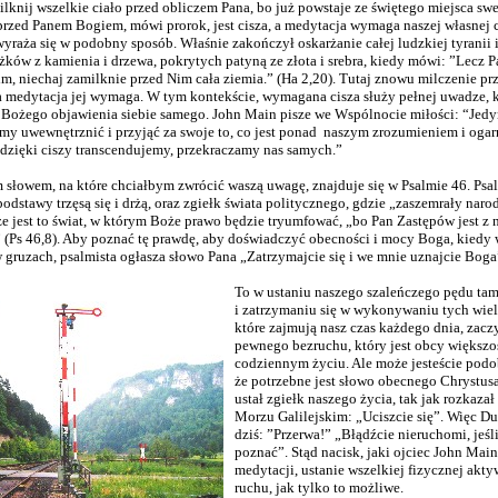
knij wszelkie ciało przed obliczem Pana, bo już powstaje ze świętego miejsca swe
rzed Panem Bogiem, mówi prorok, jest cisza, a medytacja wymaga naszej własnej
yraża się w podobny sposób. Właśnie zakończył oskarżanie całej ludzkiej tyranii
żków z kamienia i drzewa, pokrytych patyną ze złota i srebra, kiedy mówi: ”Lecz 
, niechaj zamilknie przed Nim cała ziemia.” (Ha 2,20). Tutaj znowu milczenie pr
a medytacja jej wymaga. W tym kontekście, wymagana cisza służy pełnej uwadze, 
ożego objawienia siebie samego. John Main pisze we Wspólnocie miłości: “Jedyn
y uwewnętrznić i przyjąć za swoje to, co jest ponad
naszym zrozumieniem i ogar
 dzięki ciszy transcendujemy, przekraczamy nas samych.”
 słowem, na które chciałbym zwrócić waszą uwagę, znajduje się w Psalmie 46. Psal
podstawy trzęsą się i drżą, oraz zgiełk świata politycznego, gdzie „zaszemrały naro
że jest to świat, w którym Boże prawo będzie tryumfować, „bo Pan Zastępów jest z
ą” (Ps 46,8). Aby poznać tę prawdę, aby doświadczyć obecności i mocy Boga, kiedy
 gruzach, psalmista ogłasza słowo Pana „Zatrzymajcie się i we mnie uznajcie Boga
To w ustaniu naszego szaleńczego pędu tam
i zatrzymaniu się w wykonywaniu tych wie
które zajmują nasz czas każdego dnia, za
pewnego bezruchu, który jest obcy większo
codziennym życiu. Ale może jesteście podo
że potrzebne jest słowo obecnego Chrystus
ustał zgiełk naszego życia, tak jak rozkazał
Morzu Galilejskim: „Uciszcie się”. Więc 
dziś: ”Przerwa!” „Błądźcie nieruchomi, jeśl
poznać”. Stąd nacisk, jaki ojciec John Main
medytacji, ustanie wszelkiej fizycznej akt
ruchu, jak tylko to możliwe.