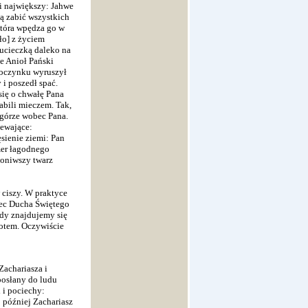
i największy: Jahwe
zą zabić wszystkich
która wpędza go w
ało] z życiem
ę ucieczką daleko na
e Anioł Pański
poczynku wyruszył
 i poszedł spać.
się o chwałę Pana
abili mieczem. Tak,
a górze wobec Pana.
iewające:
sienie ziemi: Pan
zmer łagodnego
słoniwszy twarz
w ciszy. W praktyce
bec Ducha Świętego
edy znajdujemy się
lotem. Oczywiście
Zachariasza i
posłany do ludu
 i pociechy:
 później Zachariasz