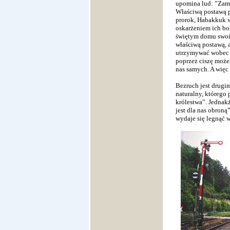
upomina lud: ”Zamil
Właściwą postawą p
prorok, Habakkuk w
oskarżeniem ich bo
świętym domu swoim
właściwą postawą, 
utrzymywać wobec B
poprzez ciszę możem
nas samych. A więc
Bezruch jest drugim
naturalny, którego 
królestwa”. Jednak
jest dla nas obron
wydaje się legnąć w