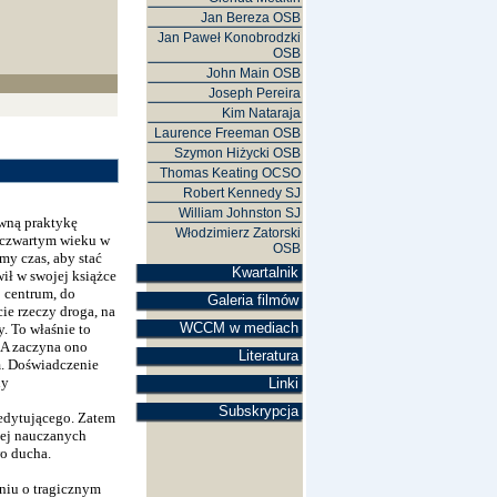
Jan Bereza OSB
Jan Paweł Konobrodzki
OSB
John Main OSB
Joseph Pereira
Kim Nataraja
Laurence Freeman OSB
Szymon Hiżycki OSB
Thomas Keating OCSO
Robert Kennedy SJ
William Johnston SJ
wną praktykę
Włodzimierz Zatorski
 czwartym wieku w
OSB
my czas, aby stać
Kwartalnik
ił w swojej książce
 centrum, do
Galeria filmów
ie rzeczy droga, na
WCCM w mediach
. To właśnie to
. A zaczyna ono
Literatura
m. Doświadczenie
ny
Linki
Subskrypcja
edytującego. Zatem
iej nauczanych
wo ducha.
niu o tragicznym