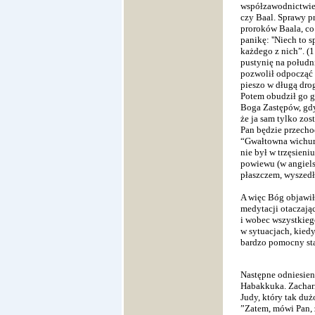
współzawodnictwie 
czy Baal. Sprawy pr
proroków Baala, co
panikę: ''Niech to s
każdego z nich”. (1 
pustynię na połudn
pozwolił odpocząć 
pieszo w długą drog
Potem obudził go gł
Boga Zastępów, gdyż
że ja sam tylko zos
Pan będzie przecho
“Gwałtowna wichura 
nie był w trzęsieni
powiewu (w angielsk
płaszczem, wyszedł 
A więc Bóg objawił 
medytacji otaczają
i wobec wszystkiego
w sytuacjach, kiedy
bardzo pomocny staj
Następne odniesieni
Habakkuka. Zachari
Judy, który tak duż
”Zatem, mówi Pan, 