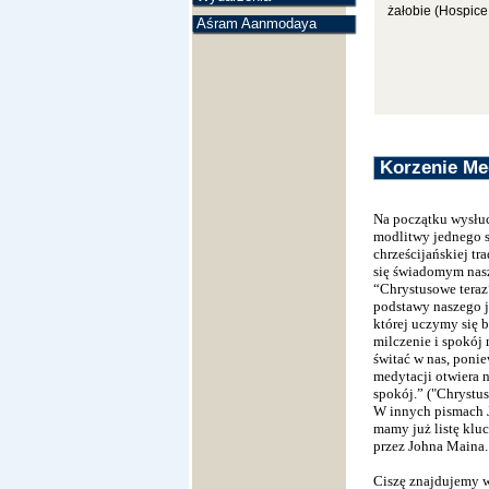
żałobie (Hospice 
Aśram Aanmodaya
Korzenie Me
Na początku wysłuc
modlitwy jednego s
chrześcijańskiej tr
się świadomym nasz
“Chrystusowe teraz
podstawy naszego je
której uczymy się 
milczenie i spokój 
świtać w nas, poni
medytacji otwiera n
spokój.” ("Chrystu
W innych pismach 
mamy już listę klu
przez Johna Maina.
Ciszę znajdujemy w