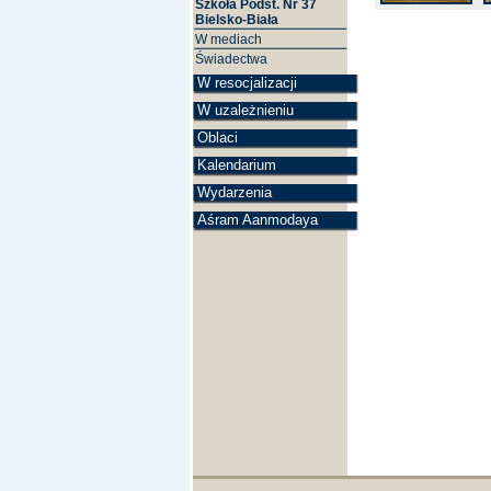
Szkoła Podst. Nr 37
Bielsko-Biała
W mediach
Świadectwa
W resocjalizacji
W uzależnieniu
Oblaci
Kalendarium
Wydarzenia
Aśram Aanmodaya