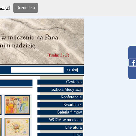
więcej
Rozumiem
Czytania
Szkoła Medytacji
Konferencje
Kwartalnik
Galeria filmów
WCCM w mediach
Literatura
Linki