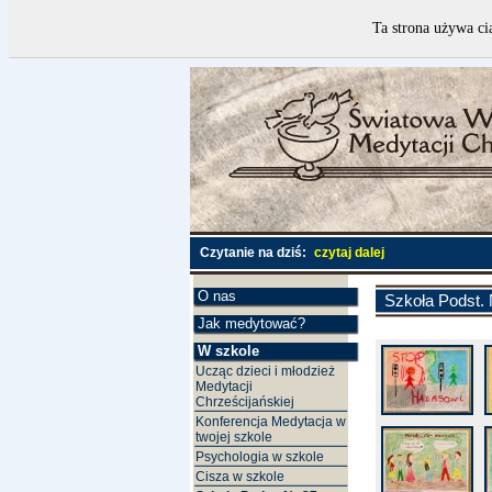
Ta strona używa ci
Czytanie na dziś:
czytaj dalej
O nas
Szkoła Podst. 
Jak medytować?
W szkole
Ucząc dzieci i młodzież
Medytacji
Chrześcijańskiej
Konferencja Medytacja w
twojej szkole
Psychologia w szkole
Cisza w szkole