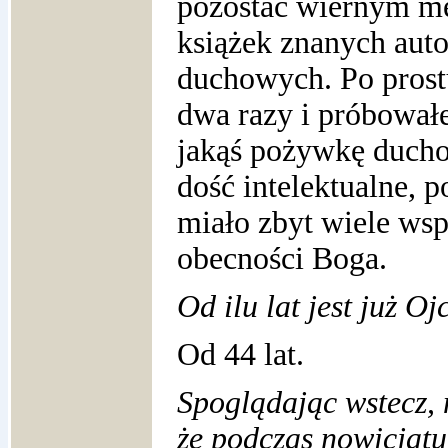
pozostać wiernym me
książek znanych aut
duchowych. Po prostu
dwa razy i próbowałe
jakąś pożywkę duchow
dość intelektualne, 
miało zbyt wiele ws
obecności Boga.
Od ilu lat jest już O
Od 44 lat.
Spoglądając wstecz, 
że podczas nowicjatu