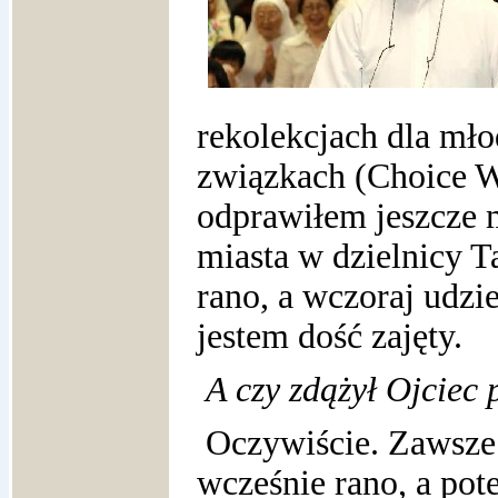
rekolekcjach dla mł
związkach (Choice 
odprawiłem jeszcze 
miasta w dzielnicy T
rano, a wczoraj udzi
jestem dość zajęty.
A czy zdążył Ojcie
Oczywiście. Zawsze
wcześnie rano, a po