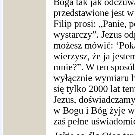
Boga tak jak odczuwa
przedstawione jest w
Filip prosi: „Panie,
wystarczy”. Jezus od
możesz mówić: ‘Pok
wierzysz, że ja jeste
mnie?”.
W ten sposó
wyłącznie wymiaru h
się tylko 2000 lat t
Jezus, doświadczamy
w Bogu i Bóg żyje w n
zaś pełne uświadomie