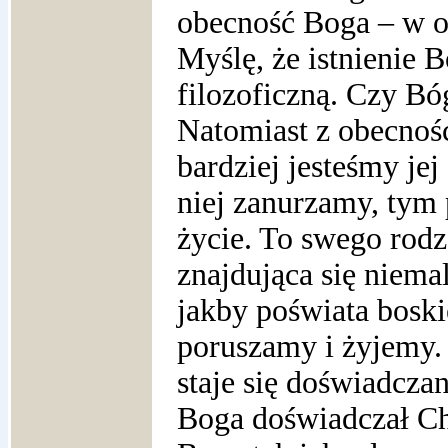
obecność Boga – w od
Myślę, że istnienie B
filozoficzną. Czy Bó
Natomiast z obecnośc
bardziej jesteśmy jej
niej zanurzamy, tym p
życie. To swego rod
znajdująca się niema
jakby poświata boskie
poruszamy i żyjemy.
staje się doświadcza
Boga doświadczał Ch