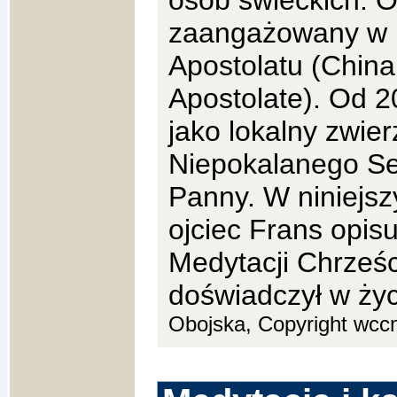
osób świeckich.
O
zaangażowany w 
Apostolatu (China
Apostolate).
Od 2
jako lokalny zwie
Niepokalanego Se
Panny.
W niniejsz
ojciec Frans opis
Medytacji Chrześci
doświadczył w ży
Obojska, Copyright wcc