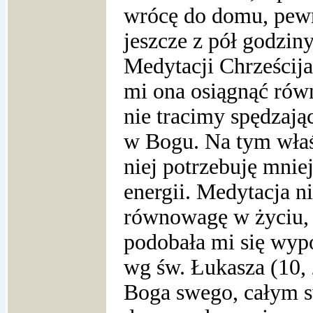
wrócę do domu, pewn
jeszcze z pół godzin
Medytacji Chrześcij
mi ona osiągnąć ró
nie tracimy spędzają
w Bogu. Na tym właś
niej potrzebuję mniej
energii. Medytacja ni
równowagę w życiu, 
podobała mi się wyp
wg św. Łukasza (10, 
Boga swego, całym s