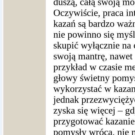
duszą, całą swoją m
Oczywiście, praca i
kazań są bardzo waż
nie powinno się myśl
skupić wyłącznie na
swoją mantrę, nawet 
przykład w czasie me
głowy świetny pomys
wykorzystać w kazan
jednak przezwycięży
zyska się więcej – gd
przygotować kazanie
pomysły wrócą, nie 