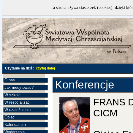
Ta strona używa ciasteczek (cookies), dzięki któ
Czytanie na dziś:
czytaj dalej
O nas
Konferencje
Jak medytować?
W szkole
FRANS 
W resocjalizacji
W uzależnieniu
CICM
Oblaci
Kalendarium
Wydarzenia