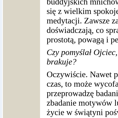
buddyjskich mnichów
się z wielkim spokoj
medytacji. Zawsze za
doświadczają, co spr
prostotą, powagą i p
Czy pomyślał Ojciec,
brakuje?
Oczywiście. Nawet p
czas, to może wycofa
przeprowadzę badania
zbadanie motywów lud
życie w świątyni po