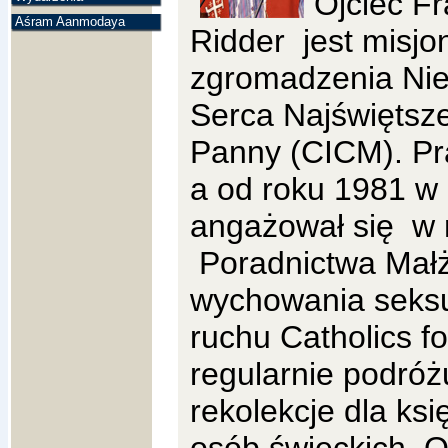
Ojciec F
Aśram Aanmodaya
Ridder
jest misj
zgromadzenia Ni
Serca Najświętsze
Panny (CICM). Pra
a od roku 1981 w
angażował się w
Poradnictwa Mał
wychowania seks
ruchu Catholics f
regularnie podróżu
rekolekcje dla ksi