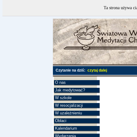
Ta strona używa ci
Czytanie na dziś:
czytaj dalej
O nas
Jak medytować?
W szkole
W resocjalizacji
W uzależnieniu
Oblaci
Kalendarium
Wydarzenia