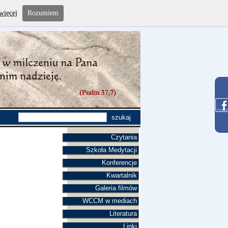
więcej
Rozumiem
Czytania
Szkoła Medytacji
Konferencje
Kwartalnik
Galeria filmów
WCCM w mediach
Literatura
Linki