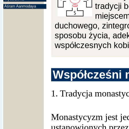
tradycji 
Aśram Aanmodaya
miejscem
duchowego, zinteg
sposobu życia, ade
współczesnych kobi
Współcześni 
1. Tradycja monast
Monastycyzm jest jed
ustanowionych przez