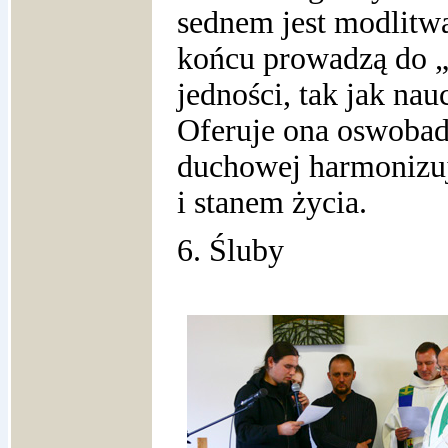
sednem jest modlitwa
końcu prowadzą do „c
jedności, tak jak nau
Oferuje ona oswobad
duchowej harmonizuj
i stanem życia.
6. Śluby