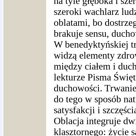
na tyle głęboka i sze
szeroki wachlarz lud
oblatami, bo dostrze
brakuje sensu, duch
W benedyktyńskiej tra
widzą elementy zdro
między ciałem i duc
lekturze Pisma Święt
duchowości. Trwanie
do tego w sposób natu
satysfakcji i szczęści
Oblacja integruje dw
klasztornego: życie 