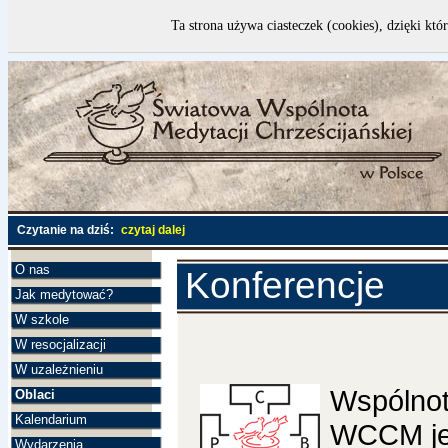
Ta strona używa ciasteczek (cookies), dzięki któ
Czytanie na dziś:
czytaj dalej
O nas
Konferencje
Jak medytować?
W szkole
W resocjalizacji
W uzależnieniu
Wspólnot
Oblaci
Kalendarium
WCCM je
Wydarzenia