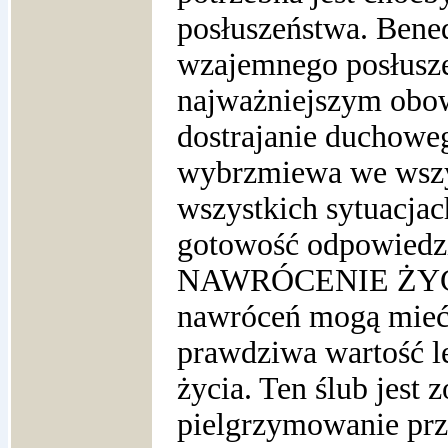
posłuszeństwa. Bened
wzajemnego posłusze
najważniejszym obow
dostrajanie duchowe
wybrzmiewa we wszy
wszystkich sytuacjac
gotowość odpowiedzi
NAWRÓCENIE ŻYCIA
nawróceń mogą mieć 
prawdziwa wartość l
życia. Ten ślub jest
pielgrzymowanie prze