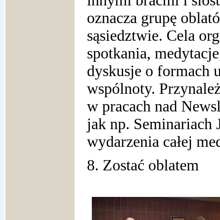
innymi braćmi i sios
oznacza grupę oblat
sąsiedztwie. Cela or
spotkania, medytacje
dyskusje o formach u
wspólnoty. Przynależ
w pracach nad Newsl
jak np. Seminariach 
wydarzenia całej med
8. Zostać oblatem