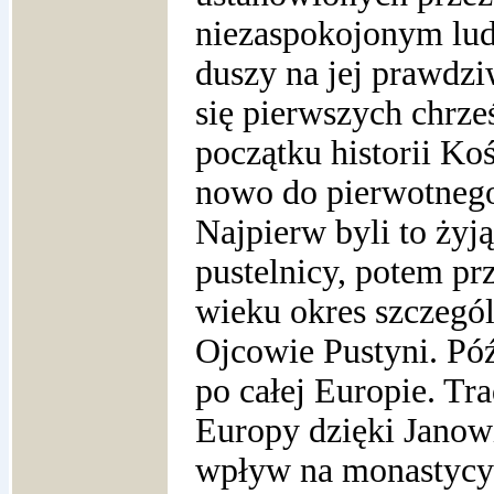
niezaspokojonym lud
duszy na jej prawdz
się pierwszych chrz
początku historii Koś
nowo do pierwotnego
Najpierw byli to żyj
pustelnicy, potem p
wieku okres szczegól
Ojcowie Pustyni. Późn
po całej Europie. Tra
Europy dzięki Janow
wpływ na monastycyz