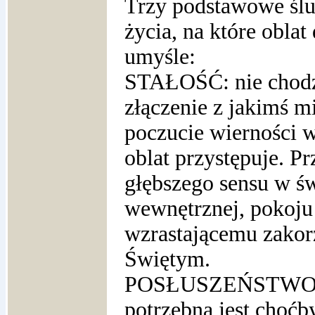
Trzy podstawowe ślu
życia, na które oblat
umyśle:
STAŁOŚĆ: nie chodzi
złączenie z jakimś m
poczucie wierności w
oblat przystępuje. Pr
głębszego sensu w świ
wewnętrznej, pokoju 
wzrastającemu zako
Święt
POSŁUSZEŃSTWO: W
potrzebna jest choćb