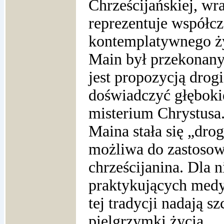
Chrześcijańskiej, wr
reprezentuje współc
kontemplatywnego ży
Main był przekonany,
jest propozycją drog
doświadczyć głęboki
misterium Chrystusa
Maina stała się „dro
możliwa do zastosow
chrześcijanina. Dla 
praktykujących medy
tej tradycji nadają s
pielgrzymki życia.