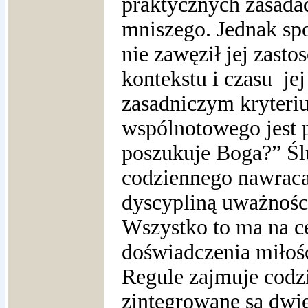
praktycznych zasada
mniszego. Jednak spo
nie zawęził jej zast
kontekstu i czasu je
zasadniczym kryteri
wspólnotowego jest 
poszukuje Boga?” Ślu
codziennego nawracan
dyscypliną uważności
Wszystko to ma na c
doświadczenia miłoś
Regule zajmuje codzi
zintegrowane są dwie