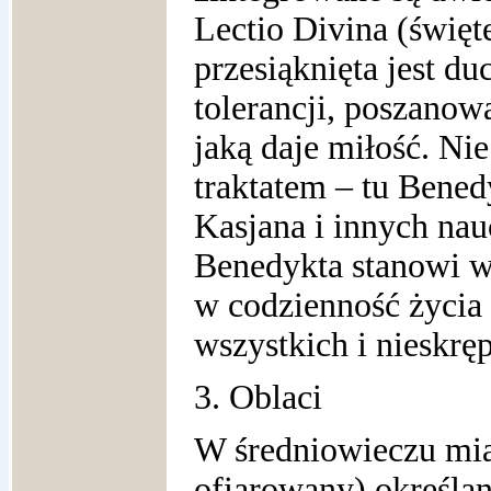
Lectio Divina (święt
przesiąknięta jest d
tolerancji, poszanow
jaką daje miłość. Ni
traktatem – tu Bened
Kasjana i innych na
Benedykta stanowi w
w codzienność życia
wszystkich i nieskr
3. Oblaci
W średniowieczu mia
ofiarowany) określa