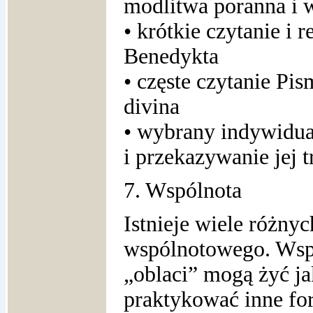
modlitwa poranna i 
• krótkie czytanie i r
Benedykta
• częste czytanie Pis
divina
• wybrany indywidua
i przekazywanie jej t
7. Wspólnota
Istnieje wiele różny
wspólnotowego. Wspó
„oblaci” mogą żyć ja
praktykować inne fo