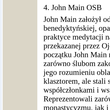
4. John Main OSB
John Main założył o
benedyktyńskiej, opa
praktyce medytacji n
przekazanej przez O
początku John Main 
zarówno ślubom zako
jego rozumieniu oblac
klasztorem, ale stali 
współczłonkami i w
Reprezentowali zaró
monastycyzmu, jak i