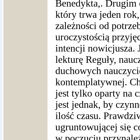
Benedykta,. Drugim e
który trwa jeden rok
zależności od potrze
uroczystością przyję
intencji nowicjusza. 
lekturę Reguły, nauc
duchowych nauczyciel
kontemplatywnej. Ch
jest tylko oparty na 
jest jednak, by czyn
ilość czasu. Prawdzi
ugruntowującej się c
w poczuciu przynależn