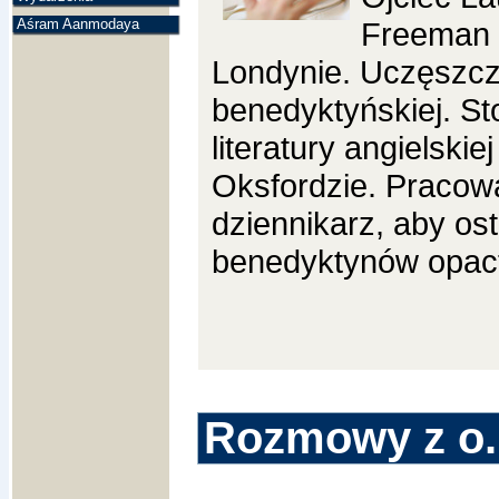
Aśram Aanmodaya
Freeman u
Londynie. Uczęszcz
benedyktyńskiej. St
literatury angielski
Oksfordzie. Pracow
dziennikarz, aby os
benedyktynów opact
Rozmowy z o