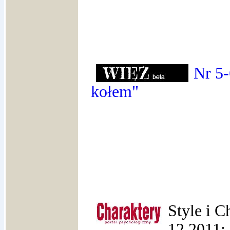
Nr 5-
kołem"
Style i C
12.2011