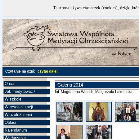
Ta strona używa ciasteczek (cookies), dzięki któ
Czytanie na dziś:
czytaj dalej
O nas
Galeria 2014
Jak medytować?
fot. Magdalena Welsch, Małgorzata Łakomska
W szkole
W resocjalizacji
W uzależnieniu
Oblaci
Kalendarium
Wydarzenia