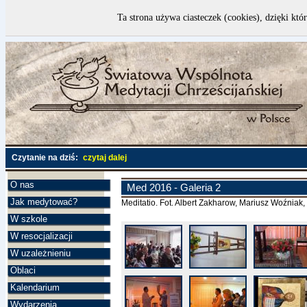
Ta strona używa ciasteczek (cookies), dzięki któ
Czytanie na dziś:
czytaj dalej
O nas
Med 2016 - Galeria 2
Jak medytować?
Meditatio. Fot. Albert Zakharow, Mariusz Woźniak
W szkole
W resocjalizacji
W uzależnieniu
Oblaci
Kalendarium
Wydarzenia