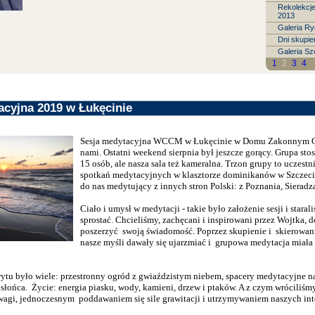
Rekolekcj
2013
Galeria R
Dni skupie
Galeria Sz
1
2
3
4
acyjna 2019 w Łukęcinie
Sesja medytacyjna WCCM w Łukęcinie w Domu Zakonnym O
nami. Ostatni weekend sierpnia był jeszcze gorący. Grupa st
15 osób, ale nasza sala też kameralna. Trzon grupy to uczest
spotkań medytacyjnych w klasztorze dominikanów w Szczecin
do nas medytujący z innych stron Polski: z Poznania, Sieradza
Ciało i umysł w medytacji - takie było założenie sesji i staral
sprostać. Chcieliśmy, zachęcani i inspirowani przez Wojtka, d
poszerzyć swoją świadomość. Poprzez skupienie i skierowani
nasze myśli dawały się ujarzmiać i grupowa medytacja miała 
.
u było wiele: przestronny ogród z gwiaździstym niebem, spacery medytacyjne n
słońca. Życie: energia piasku, wody, kamieni, drzew i ptaków. A z czym wróciliś
agi, jednoczesnym poddawaniem się sile grawitacji i utrzymywaniem naszych int