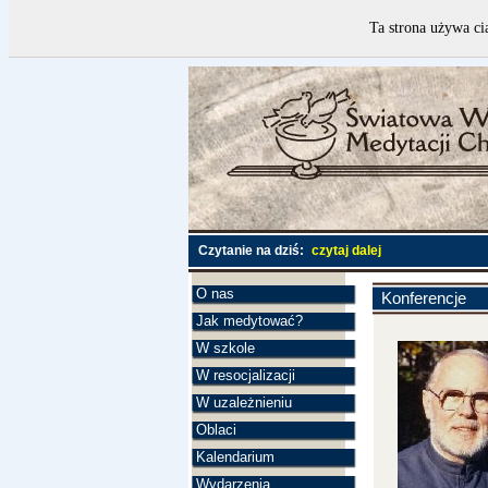
Ta strona używa ci
Czytanie na dziś:
czytaj dalej
O nas
Konferencje
Jak medytować?
W szkole
W resocjalizacji
W uzależnieniu
Oblaci
Kalendarium
Wydarzenia