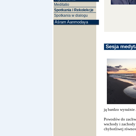
Meditatio
Spotkania i Rekolekcje
Spotkania w dialogu
Aśram Aanmodaya
Sesja medyt
ją bardzo wyraźnie
Powodów do zachwyt
wschody i zachody 
chybotliwej równow