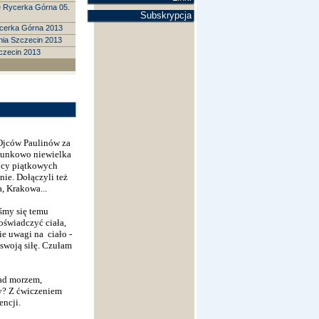
e Rycerka Górna 05.
Subskrypcja
ycerka Górna 2013
nia Szczecin 2013
czecin 2013
jców Paulinów za
osunkowo niewielka
nicy piątkowych
ie. Dołączyli też
, Krakowa...
iśmy się temu
oświadczyć ciała,
e uwagi na ciało -
swoją siłę. Czułam
ad morzem,
my? Z ćwiczeniem
encji.