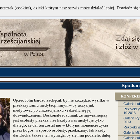
asteczek (cookies), dzięki którym nasz serwis może działać lepiej.
Dowiedz się 
Spotkani
Ojciec John bardzo zachęcał, by nie szczędzić wysiłku w
Galeria Lu
przekazywaniu medytacji innym – by uczyć jak
Rekolekcj
medytować po chrześcijańsku - i dzielić się jej
10.2013
doświadczeniem. Doskonale rozumiał, że najważniejszy
Galeria Ry
jest osobisty przekaz, i że każdy z nas medytuje tylko
2013
dlatego, że dar ten został mu w którymś momencie życia
Rekolekcj
przez kogoś, w sposób osobisty, przekazany. Jak każdy
Galeria Mi
dar Ducha, także i ten wymaga, by się nim podzielić dalej.
Galeria Łu