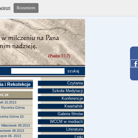
więcej
Rozumiem
Czytania
a i Rekolekcje
Szkoła Medytacji
Konferencje
biń 10.2013
Kwartalnik
e Rycerka Górna
Galeria filmów
cerka Górna 10.
WCCM w mediach
e Milanówek 08.2013
Literatura
lanówek 08.2013
kęcin 06. 2013
Linki