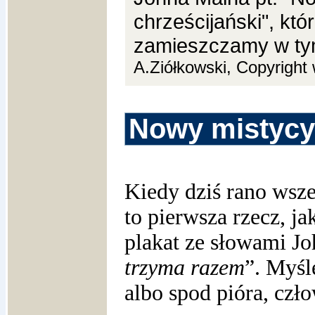
chrześcijański", któ
zamieszczamy w ty
A.Ziółkowski, Copyright
Nowy mistycy
Kiedy dziś rano wsze
to pierwsza rzecz, ja
plakat ze słowami Jo
trzyma razem
”. Myśl
albo spod pióra, czł