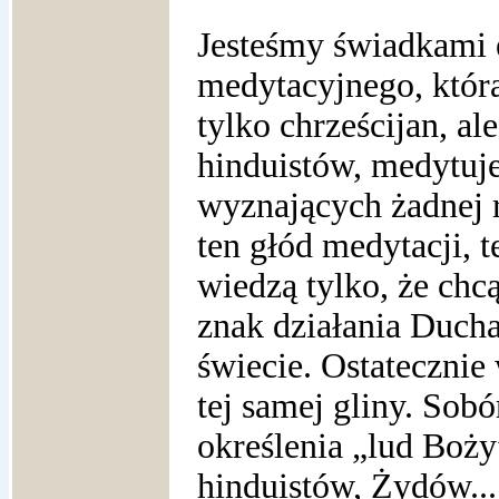
Jesteśmy świadkami 
medytacyjnego, która
tylko chrześcijan, al
hinduistów, medytuje
wyznających żadnej re
ten głód medytacji, t
wiedzą tylko, że chc
znak działania Duch
świecie. Ostatecznie
tej samej gliny. Sobó
określenia „lud Boż
hinduistów, Żydów...