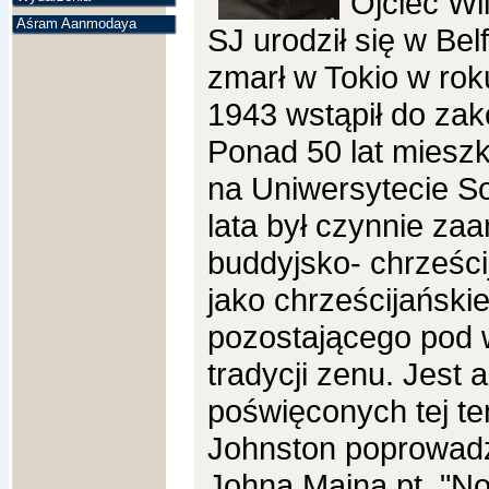
Ojciec Wi
Aśram Aanmodaya
SJ urodził się w Bel
zmarł w Tokio w ro
1943 wstąpił do zak
Ponad 50 lat mieszk
na Uniwersytecie So
lata był czynnie za
buddyjsko- chrześci
jako chrześcijańsk
pozostającego pod 
tradycji zenu.
Jest 
poświęconych tej t
Johnston poprowadz
Johna Maina pt. "N