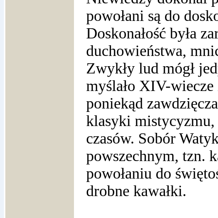
powołani są do dosko
Doskonałość była za
duchowieństwa, mnic
Zwykły lud mógł jed
myślało XIV-wiecze 
poniekąd zawdzięczam
klasyki mistycyzmu,
czasów. Sobór Watyk
powszechnym, tzn. k
powołaniu do świętośc
drobne kawałki.