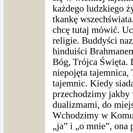
każdego ludzkiego ż
tkankę wszechświata.
chcę tutaj mówić. Uc
religie. Buddyści na
hinduiści Brahman
Bóg, Trójca Święta. 
niepojęta tajemnica,
tajemnic. Kiedy siad
przechodzimy jakby 
dualizmami, do miejs
Wchodzimy w Komuni
„ja” i „o mnie”, ona