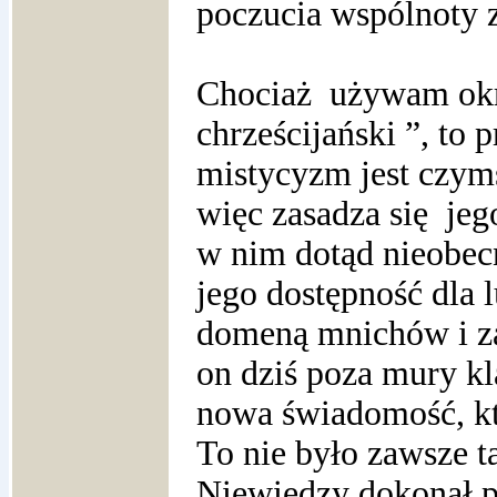
poczucia wspólnoty z
Chociaż
używam okr
chrześcijański ”, to 
mistycyzm jest czym
więc zasadza się
jeg
w nim dotąd nieobecn
jego dostępność dla l
domeną mnichów i z
on dziś poza mury kl
nowa świadomość, kt
To nie było zawsze t
Niewiedzy dokonał p