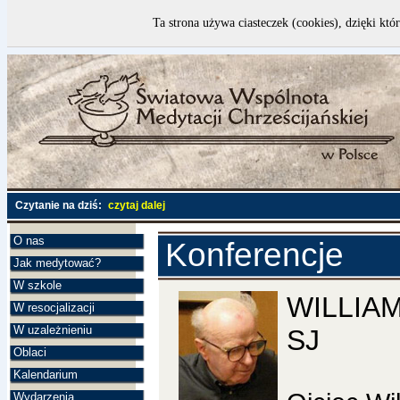
Ta strona używa ciasteczek (cookies), dzięki któ
Czytanie na dziś:
czytaj dalej
O nas
Konferencje
Jak medytować?
W szkole
WILLIA
W resocjalizacji
W uzależnieniu
SJ
Oblaci
Kalendarium
Wydarzenia