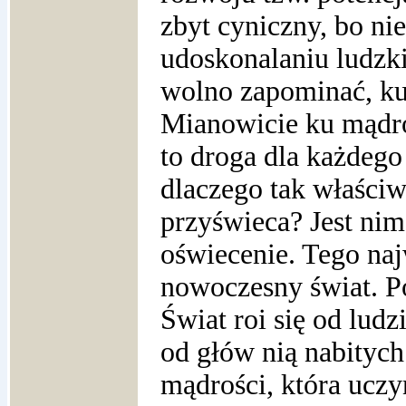
zbyt cyniczny, bo ni
udoskonalaniu ludzki
wolno zapominać, ku
Mianowicie ku mądroś
to droga dla każdego
dlaczego tak właści
przyświeca? Jest nim
oświecenie. Tego naj
nowoczesny świat. P
Świat roi się od lud
od głów nią nabitych
mądrości, która ucz