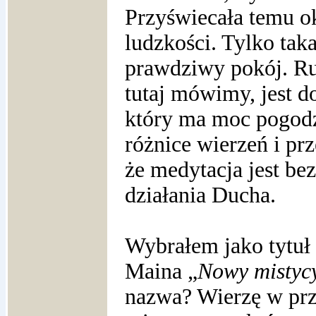
Przyświecała temu ok
ludzkości. Tylko tak
prawdziwy pokój. Ru
tutaj mówimy, jest d
który ma moc pogodz
różnice wierzeń i pr
że medytacja jest b
działania Ducha.
Wybrałem jako tytuł
Maina „
Nowy mistycy
nazwa? Wierzę w prz