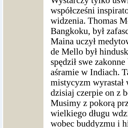
Wystarczy tylko uśw
współcześni inspirat
widzenia. Thomas Me
Bangkoku, był zafa
Maina uczył medytow
de Mello był hindusk
spędził swe zakonne
aśramie w Indiach. T
mistycyzm wyrastał w
dzisiaj czerpie on z 
Musimy z pokorą prz
wielkiego długu wdzi
wobec buddyzmu i hi