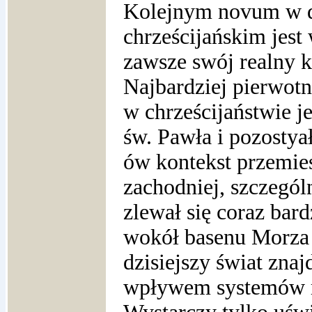
Kolejnym novum w d
chrześcijańskim jes
zawsze swój realny k
Najbardziej pierwo
w chrześcijaństwie j
św. Pawła i pozostya
ów kontekst przemies
zachodniej, szczegó
zlewał się coraz bar
wokół basenu Morza
dzisiejszy świat znaj
wpływem systemów m