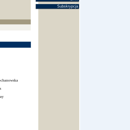
Subskrypcja
Kochanowska
s
Hay