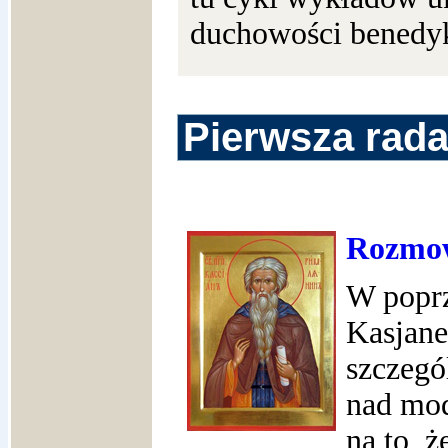
duchowości benedy
Pierwsza rada
Rozmow
W popr
Kasjane
szczegó
nad mod
na to, ż