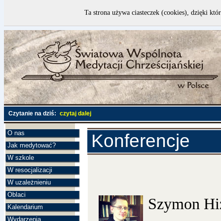
Ta strona używa ciasteczek (cookies), dzięki któ
Czytanie na dziś:
czytaj dalej
O nas
Konferencje
Jak medytować?
W szkole
W resocjalizacji
W uzależnieniu
Oblaci
Szymon Hi
Kalendarium
Wydarzenia