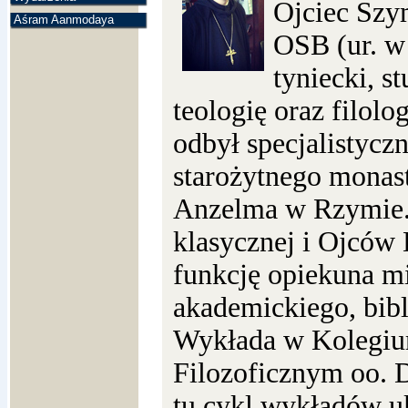
Ojciec Szy
Aśram Aanmodaya
OSB (ur. w 
tyniecki, s
teologię oraz filolo
odbył specjalistyczn
starożytnego monas
Anzelma w Rzymie. J
klasycznej i Ojców 
funkcję opiekuna mi
akademickiego, bibl
Wykłada w Kolegiu
Filozoficznym oo.
tu cykl wykładów uk