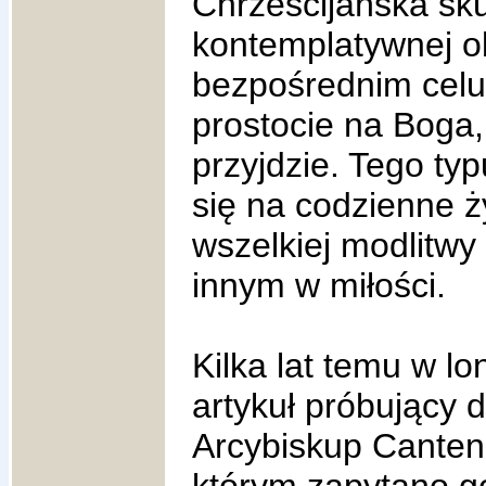
Chrześcijańska sku
kontemplatywnej o
bezpośrednim celu
prostocie na Boga,
przyjdzie. Tego ty
się na codzienne ż
wszelkiej modlitwy u
innym w miłości.
Kilka lat temu w lo
artykuł próbujący 
Arcybiskup Cantenb