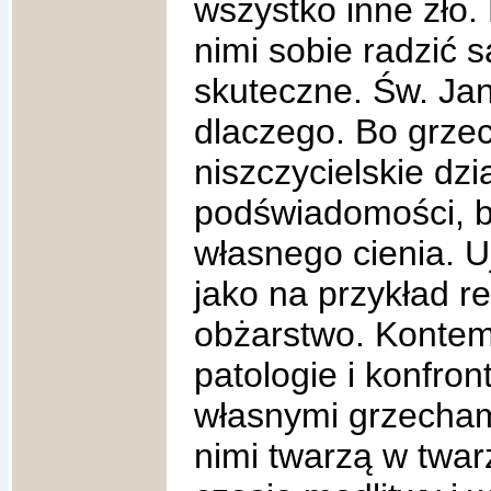
wszystko inne zło.
nimi sobie radzić 
skuteczne. Św. Ja
dlaczego. Bo grze
niszczycielskie dzi
podświadomości, 
własnego cienia. U
jako na przykład re
obżarstwo. Kontem
patologie i konfron
własnymi grzecham
nimi twarzą w twar