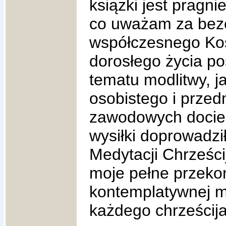
ksiązki jest pragni
co uważam za bezc
współczesnego Koś
dorosłego życia p
tematu modlitwy, j
osobistego i przed
zawodowych dociek
wysiłki doprowadzi
Medytacji Chrześci
moje pełne przekon
kontemplatywnej 
każdego chrześcija