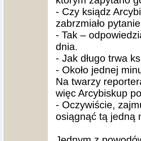
którym zapytano g
- Czy ksiądz Arcyb
zabrzmiało pytanie
- Tak – odpowiedzi
dnia.
- Jak długo trwa k
- Około jednej minu
Na twarzy reportera
więc Arcybiskup po
- Oczywiście, zajm
osiągnąć tą jedną 
Jednym z powodów 