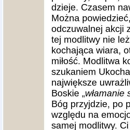
dzieje. Czasem naw
Można powiedzieć,
odczuwalnej akcji 
tej modlitwy nie le
kochająca wiara, o
miłość.
Modlitwa k
szukaniem Ukochane
największe uwrażl
Boskie „
włamanie s
Bóg przyjdzie, po 
względu na emocjo
samej modlitwy. Ci 