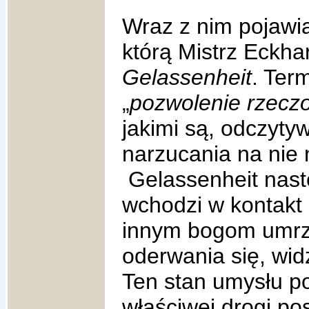
Wraz z nim pojawi
którą Mistrz Eckha
Gelassenheit
. Ter
„
pozwolenie rzecz
jakimi są, odczyty
narzucania na nie n
Gelassenheit nast
wchodzi w kontakt
innym bogom umrze
oderwania się, wid
Ten stan umysłu p
właściwej drogi p