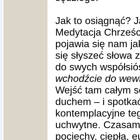
Jak to osiągnąć? J
Medytacja Chrześci
pojawia się nam ja
się słyszeć słowa z
do swych współsiós
wchodźcie do wewną
Wejść tam całym so
duchem – i spotka
kontemplacyjne teg
uchwytne. Czasam
pociechy, ciepła, eu