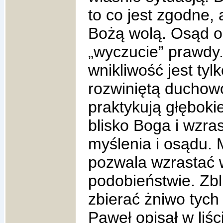
to co jest zgodne, 
Bożą wolą. Osąd o
„wyczucie” prawdy
wnikliwość jest ty
rozwiniętą duchowo
praktykują głęboki
blisko Boga i wzra
myślenia i osądu. 
pozwala wzrastać 
podobieństwie. Zbl
zbierać żniwo tych
Paweł opisał w liśc