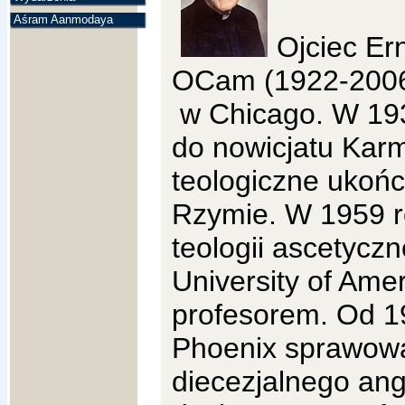
Aśram Aanmodaya
Ojciec Er
OCam (1922-2006)
w Chicago.
W 193
do nowicjatu Karm
teologiczne ukońc
Rzymie. W 1959 r
teologii ascetyczn
University of Amer
profesorem. Od 19
Phoenix
sprawował
diecezjalnego ang