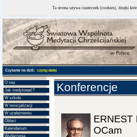
Ta strona używa ciasteczek (cookies), dzięki któ
Czytanie na dziś:
czytaj dalej
O nas
Konferencje
Jak medytować?
W szkole
W resocjalizacji
W uzależnieniu
ERNEST 
Oblaci
OCam
Kalendarium
Wydarzenia