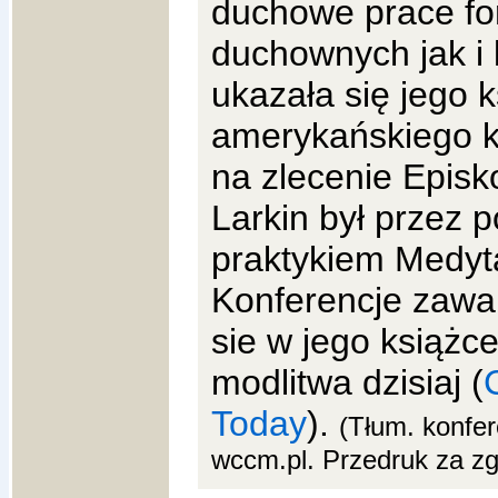
duchowe prace fo
duchownych jak i 
ukazała się jego
amerykańskiego ka
na zlecenie Epis
Larkin był przez 
praktykiem Medyta
Konferencje zawar
sie w jego książ
modlitwa dzisiaj (
Today
).
(Tłum. konfer
wccm.pl. Przedruk za z