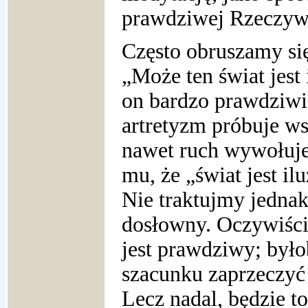
prawdziwej Rzeczywi
Często obruszamy się
„Może ten świat jest 
on bardzo prawdziwie
artretyzm próbuje ws
nawet ruch wywołuje
mu, że „świat jest il
Nie traktujmy jednak
dosłowny. Oczywiści
jest prawdziwy; był
szacunku zaprzeczyć i
Lecz nadal, będzie t