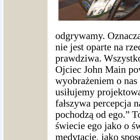
odgrywamy. Oznacza 
nie jest oparte na rze
prawdziwa. Wszystko
Ojciec John Main pow
wyobrażeniem o nas 
usiłujemy projektowa
fałszywa percepcja 
pochodzą od ego.” T
świecie ego jako o św
medytację, jako spos