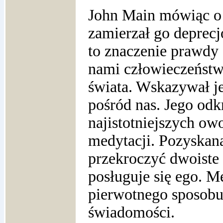
John Main mówiąc o ś
zamierzał go deprec
to znaczenie prawdy o
nami człowieczeństwo 
świata. Wskazywał j
pośród nas. Jego odk
najistotniejszych ow
medytacji. Pozyska
przekroczyć dwoiste
posługuje się ego. 
pierwotnego sposobu 
świadomości.