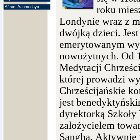
roku mies
Aśram Aanmodaya
Londynie wraz z m
dwójką dzieci. Jest
emerytowanym wy
nowożytnych. Od 1
Medytacji Chrześc
której prowadzi wy
Chrześcijańskie k
jest benedyktyńs
dyrektorką Szkoły 
założycielem towar
Sangha. Aktywni