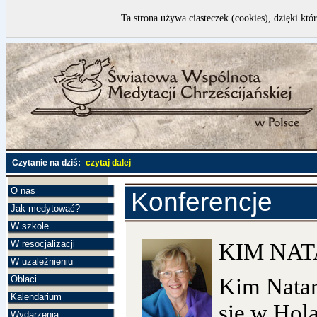
Ta strona używa ciasteczek (cookies), dzięki któ
Czytanie na dziś:
czytaj dalej
O nas
Konferencje
Jak medytować?
W szkole
W resocjalizacji
KIM NA
W uzależnieniu
Oblaci
Kim Natar
Kalendarium
się w Hol
Wydarzenia