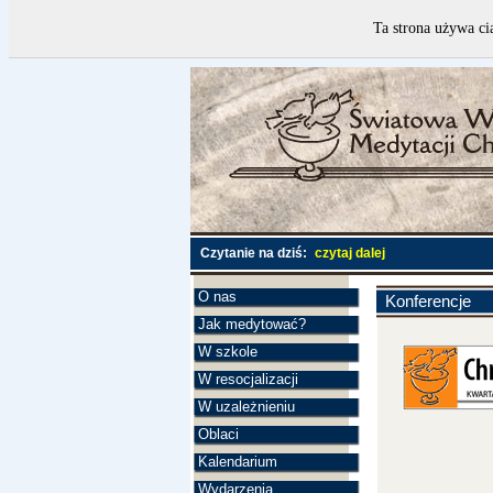
Ta strona używa ci
Czytanie na dziś:
czytaj dalej
O nas
Konferencje
Jak medytować?
W szkole
W resocjalizacji
W uzależnieniu
Oblaci
Kalendarium
Wydarzenia