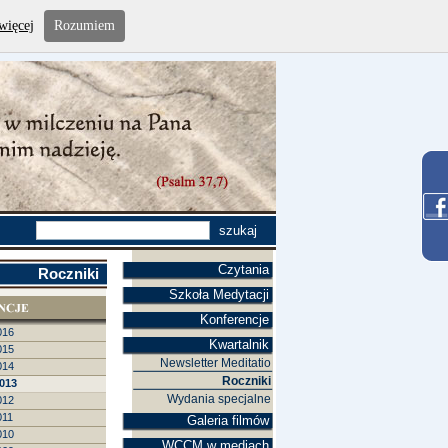
więcej
Rozumiem
Czytania
Roczniki
Szkoła Medytacji
Konferencje
016
Kwartalnik
015
Newsletter Meditatio
014
Roczniki
013
Wydania specjalne
012
011
Galeria filmów
010
WCCM w mediach