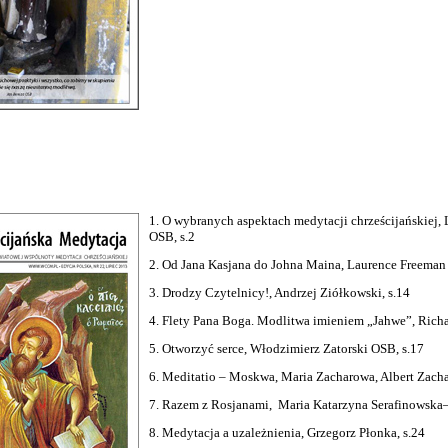
1. O wybranych aspektach medytacji chrześcijańskiej,
OSB, s.2
2. Od Jana Kasjana do Johna Maina, Laurence Freeman
3. Drodzy Czytelnicy!, Andrzej Ziółkowski, s.14
4. Flety Pana Boga. Modlitwa imieniem „Jahwe”, Rich
5. Otworzyć serce, Włodzimierz Zatorski OSB, s.17
6. Meditatio – Moskwa, Maria Zacharowa, Albert Zacha
7. Razem z Rosjanami, Maria Katarzyna Serafinowska–
8. Medytacja a uzależnienia, Grzegorz Płonka, s.24