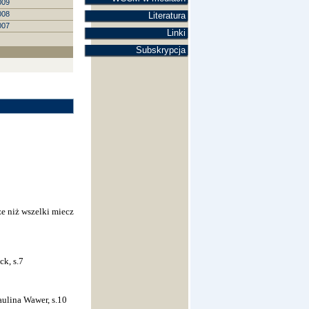
009
008
Literatura
007
Linki
Subskrypcja
ze niż wszelki miecz
ck, s.7
aulina Wawer, s.10