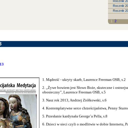
Rocznik 2
Rocznik 2
Rocznik 2
1
2
3
013
1. Mądrość - ukryty skarb, Laurence Freeman OSB, s.2
2. „Żywe bowiem jest Słowo Boże, skuteczne i ostrzejs
obosieczny”, Laurence Freeman OSB, s.5
3. Nasz rok 2013, Andrzej Ziółkowski, s.6
4. Kontemplatywne serce chrześcijaństwa, Penny Sturro
5. Przesłanie kardynała George’a Pella, s.8
6. Dzieci w sieci czyli o modlitwie w dobie Internetu, P