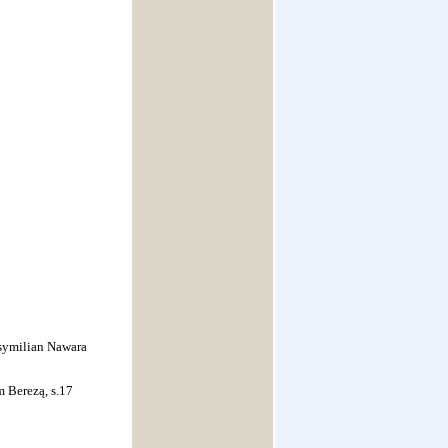
symilian Nawara
m Berezą, s.17