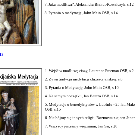
7. Jaka modlitwa?, Aleksandra Błahut-Kowalczyk, s.12
8. Pytania o medytację, John Main OSB, s.14
13
1. Wejść w modlitwę ciszy, Laurence Freeman OSB, s.2
2. Żywa tradycja medytacji chrześcijańskiej, s.6
3. Pytania o Medytację, John Main OSB, s.10
4. Na samym początku, Jan Bereza OSB, s.14
5. Medytacje u benedyktynów w Lubiniu - 25 lat, Mak
OSB, s.15
6. Nie bójmy się innych religii. Rozmowa z ojcen Jane
7. Wszyscy jesteśmy więźniami, Jan Sar, s.20