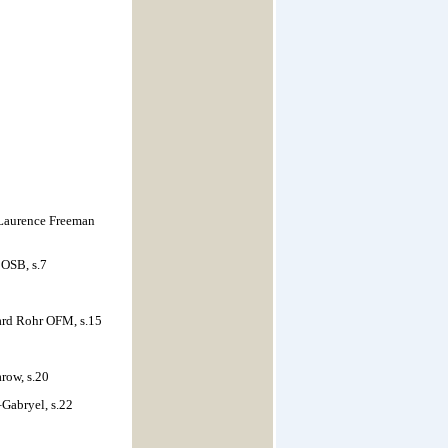
 Laurence Freeman
 OSB, s.7
ard Rohr OFM, s.15
row, s.20
Gabryel, s.22