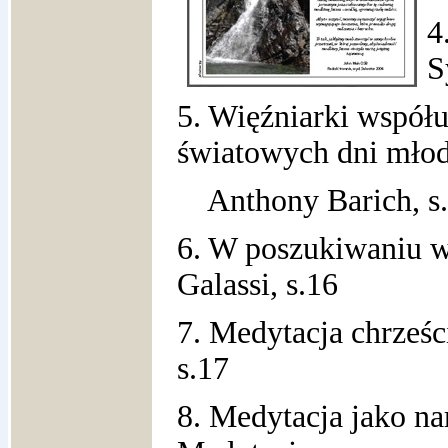
4
S
5. Więźniarki współ
światowych dni młod
Anthony Barich, s
6. W poszukiwaniu 
Galassi, s.16
7. Medytacja chrześci
s.17
8. Medytacja jako nar