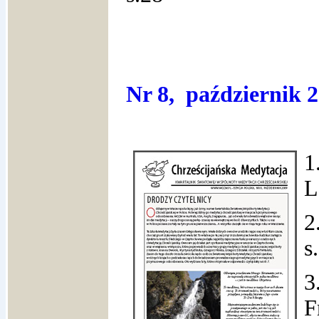
Nr 8, październik 
1
L
2
s
3
F