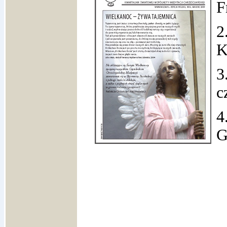
F
2
K
3
c
4
G