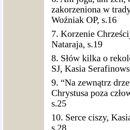
zakorzeniona w trady
Woźniak OP, s.16
7. Korzenie Chrześci
Nataraja, s.19
8. Słów kilka o reko
SJ, Kasia Serafinows
9. “Na zewnątrz drz
Chrystusa poza czło
s.25
10. Serce ciszy, Kas
s.28