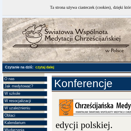
Ta strona używa ciasteczek (cookies), dzięki któ
Czytanie na dziś:
czytaj dalej
O nas
Konferencje
Jak medytować?
W szkole
W resocjalizacji
W uzależnieniu
Oblaci
edycji polskiej.
Kalendarium
Wydarzenia