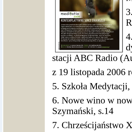
3
R
4
d
stacji ABC Radio (Au
z 19 listopada 2006 r
5. Szkoła Medytacji,
6. Nowe wino w now
Szymański, s.14
7. Chrześcijaństwo 