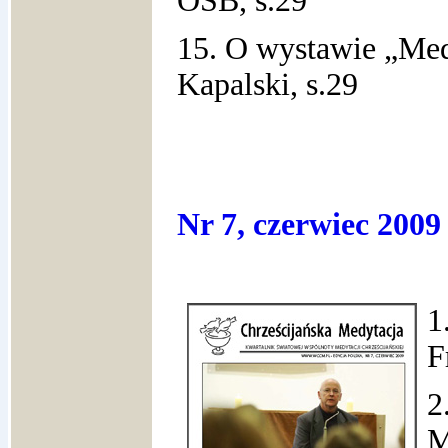
OSB, s.29
15. O wystawie „Med
Kapalski, s.29
Nr 7, czerwiec 2009
1
F
2
M