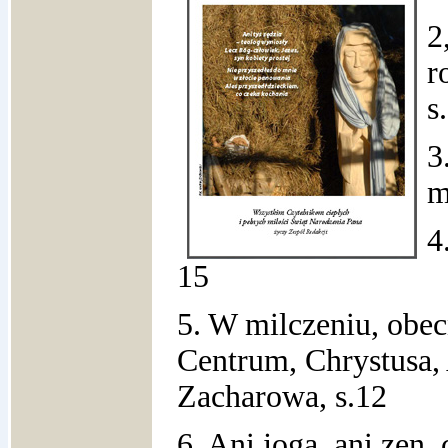
2
r
s
3
m
4
15
5. W milczeniu, obec
Centrum, Chrystusa,
Zacharowa, s.12
6. Ani joga, ani zen