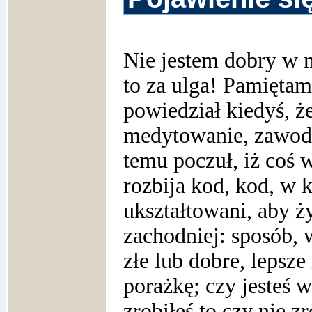
Nie jestem dobry w m
to za ulga! Pamiętam
powiedział kiedyś, ż
medytowanie, zawodzi
temu poczuł, iż coś 
rozbija kod, kod, w 
ukształtowani, aby ż
zachodniej: sposób,
złe lub dobre, lepsze
porażkę; czy jesteś 
zrobiłeś to czy nie z