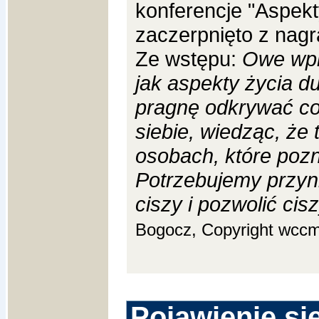
konferencje "Aspek
zaczerpnięto z n
Ze wstępu:
Owe wpr
jak aspekty życia d
pragnę odkrywać co
siebie, wiedząc, że 
osobach, które poz
Potrzebujemy przyn
ciszy i pozwolić ci
Bogocz, Copyright wccm
Pojawienie się