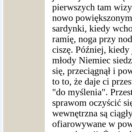
pierwszych tam wizyt
nowo powiększonym k
sardynki, kiedy wch
ramię, noga przy nod
ciszę.
Później, kiedy 
młody Niemiec siedz
się, przeciągnął i po
to to, że daje ci prze
"do myślenia". Przes
sprawom oczyścić się
wewnętrzna są ciągły
ofiarowywane w powr