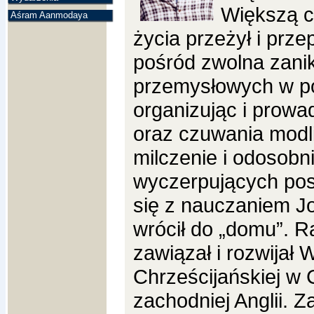
Większą c
Aśram Aanmodaya
życia przeżył i prz
pośród zwolna zani
przemysłowych w pół
organizując i prowa
oraz czuwania modl
milczenie i odosobni
wyczerpujących pos
się z nauczaniem J
wrócił do „domu”. 
zawiązał i rozwijał 
Chrześcijańskiej w 
zachodniej Anglii.
Za