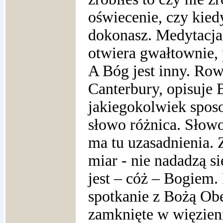
oświecenie, czy kied
dokonasz.
Medytacja 
otwiera gwałtownie, 
A Bóg jest inny. Row
Canterbury, opisuje 
jakiegokolwiek spos
słowo różnica. Słowo
ma tu uzasadnienia. 
miar - nie nadadzą s
jest – cóż – Bogiem.
spotkanie z Bożą Ob
zamknięte w więzien