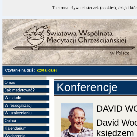
Ta strona używa ciasteczek (cookies), dzięki któ
Czytanie na dziś:
czytaj dalej
O nas
Konferencje
Jak medytować?
W szkole
W resocjalizacji
DAVID W
W uzależnieniu
David Woo
Oblaci
Kalendarium
księdzem 
Wydarzenia