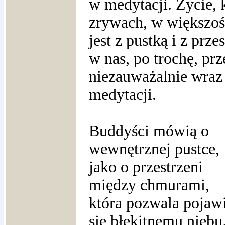
w medytacji. Życie, 
zrywach, w większoś
jest z pustką i z prz
w nas, po trochę, pr
niezauważalnie wraz 
medytacji.
Buddyści mówią o
wewnętrznej pustce,
jako o przestrzeni
między chmurami,
która pozwala pojaw
się błękitnemu niebu