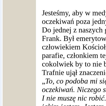
Jesteśmy, aby w med
oczekiwań poza jedn
Do jednej z naszych
Frank. Był emeryto
człowiekiem Kościoł
parafie, członkiem te
cokolwiek by to nie 
Trafnie ujął znaczen
„
To, co podoba mi si
oczekiwań. Niczego s
I nie muszę nic robi