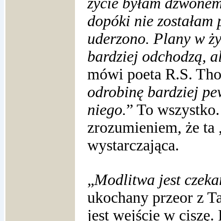
życie byłam dzwonem
dopóki nie zostałam 
uderzono. Plany w ży
bardziej odchodzą, al
mówi poeta R.S. Tho
odrobinę bardziej pew
niego.
” To wszystko.
zrozumieniem, że ta „
wystarczająca.
„
Modlitwa jest czek
ukochany przeor z Ta
jest wejście w ciszę