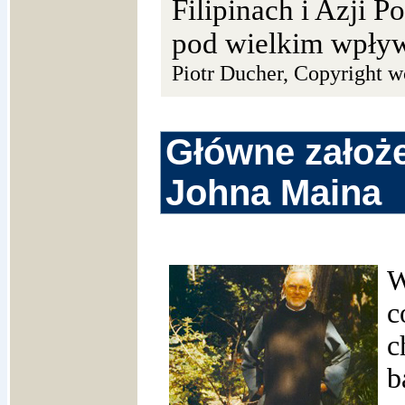
Filipinach i Azji 
pod wielkim wpły
Piotr Ducher, Copyright w
Główne założ
Johna Maina
W
c
c
b