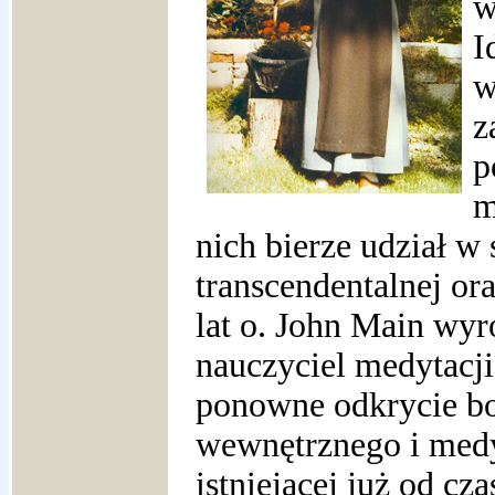
w
I
w
z
p
m
nich bierze udział w
transcendentalnej ora
lat o. John Main wyró
nauczyciel medytacj
ponowne odkrycie bog
wewnętrznego i medyt
istniejącej już od cz