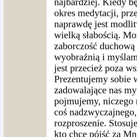
najbardziej. Kiedy b
okres medytacji, prze
naprawdę jest modlit
wielką słabością. M
zaborczość duchową 
wyobraźnią i myślami
jest przecież poza 
Prezentujemy sobie 
zadowalające nas myś
pojmujemy, niczego n
coś nadzwyczajnego
rozproszenie. Stosuj
kto chce pójść za Mn