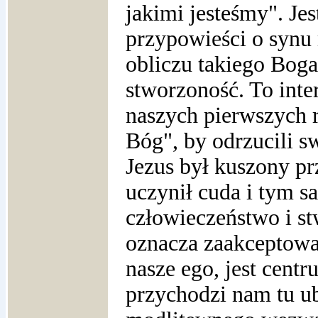
jakimi jesteśmy". Je
przypowieści o synu
obliczu takiego Bog
stworzoność. To inter
naszych pierwszych ro
Bóg", by odrzucili 
Jezus był kuszony pr
uczynił cuda i tym 
człowieczeństwo i s
oznacza zaakceptowan
nasze ego, jest cent
przychodzi nam tu u