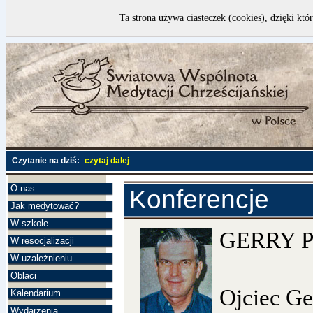
Ta strona używa ciasteczek (cookies), dzięki któ
Czytanie na dziś:
czytaj dalej
O nas
Konferencje
Jak medytować?
W szkole
GERRY P
W resocjalizacji
W uzależnieniu
Oblaci
Ojciec Ge
Kalendarium
Wydarzenia