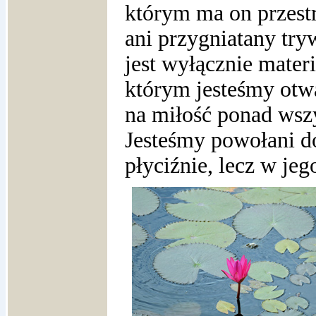
którym ma on przestr
ani przygniatany try
jest wyłącznie materi
którym jesteśmy otwa
na miłość ponad wszy
Jesteśmy powołani do
płyciźnie, lecz w je