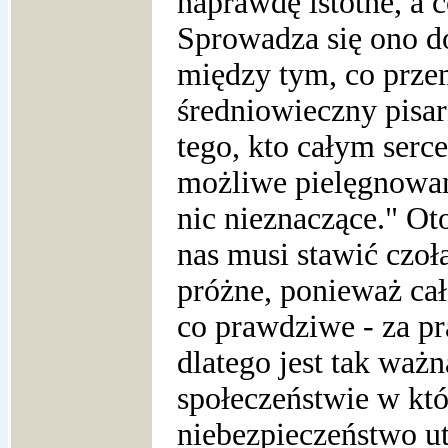
naprawdę istotne, a c
Sprowadza się ono d
między tym, co przem
średniowieczny pisar
tego, kto całym serc
możliwe pielęgnowani
nic nieznaczące." O
nas musi stawić czoł
próżne, ponieważ cał
co prawdziwe - za pr
dlatego jest tak waż
społeczeństwie w któ
niebezpieczeństwo u