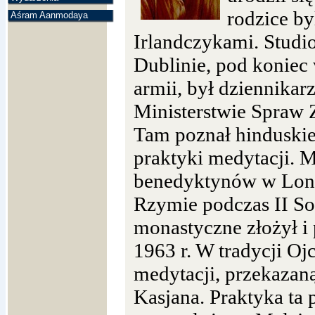
rodzice by
Aśram Aanmodaya
Irlandczykami. Stud
Dublinie, pod koniec
armii, był dziennika
Ministerstwie Spraw 
Tam poznał hinduskie
praktyki medytacji. M
benedyktynów w Lond
Rzymie podczas II S
monastyczne złożył i 
1963 r. W tradycji Oj
medytacji, przekazan
Kasjana. Praktyka ta p