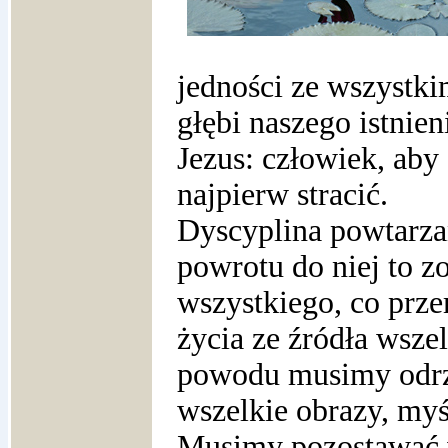
jedności ze wszystki
głębi naszego istnie
Jezus: człowiek, aby
najpierw stracić.
Dyscyplina powtarza
powrotu do niej to z
wszystkiego, co prze
życia ze źródła wszel
powodu musimy odrzu
wszelkie obrazy, myś
Musimy pozostawać w 