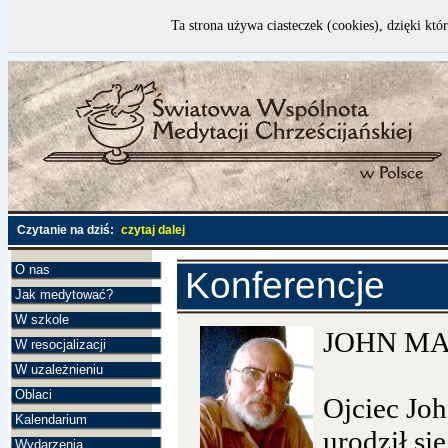
Ta strona używa ciasteczek (cookies), dzięki któ
Czytanie na dziś:
czytaj dalej
O nas
Konferencje
Jak medytować?
W szkole
JOHN MA
W resocjalizacji
W uzależnieniu
Oblaci
Ojciec Jo
Kalendarium
urodził si
Wydarzenia