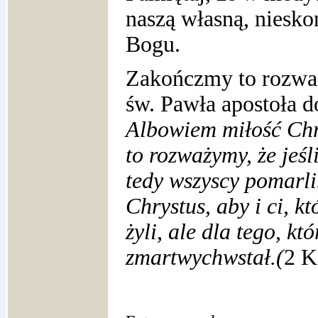
naszą własną, niesk
Bogu.
Zakończmy to rozważ
św. Pawła apostoła d
Albowiem miłość Chr
to rozważymy, że jeśl
tedy wszyscy pomarli
Chrystus, aby i ci, kt
żyli, ale dla tego, kt
zmartwychwstał.(
2 K