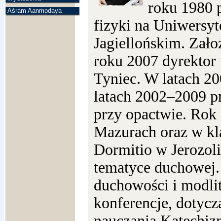
roku 1980 
Aśram Aanmodaya
fizyki na Uniwersyt
Jagiellońskim. Założ
roku 2007 dyrekto
Tyniec. W latach 20
latach 2002–2009 p
przy opactwie. Rok 
Mazurach oraz w kl
Dormitio w Jerozoli
tematyce duchowej.
duchowości i modli
konferencje, dotycz
nauczania Katechizm