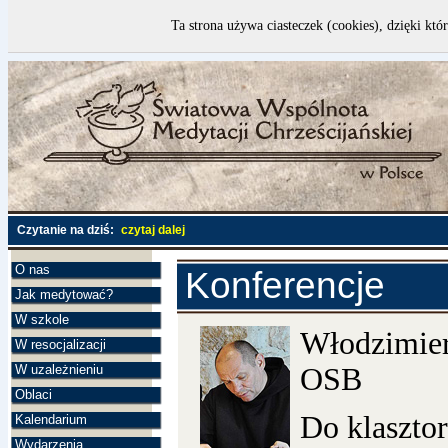
Ta strona używa ciasteczek (cookies), dzięki któ
Czytanie na dziś:
czytaj dalej
O nas
Konferencje
Jak medytować?
W szkole
Włodzimier
W resocjalizacji
W uzależnieniu
OSB
Oblaci
Do klasztor
Kalendarium
Wydarzenia